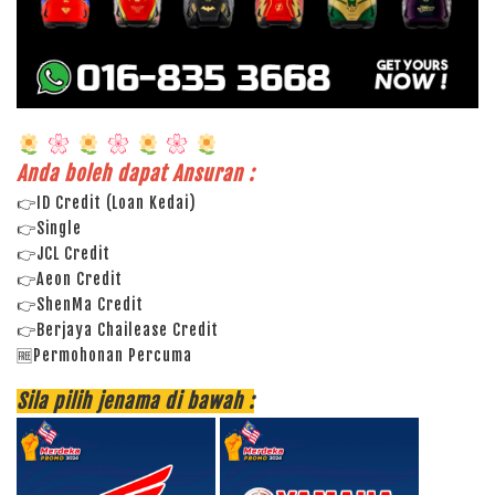
Anda boleh dapat Ansuran :
👉ID Credit (Loan Kedai)
👉Single
👉JCL Credit
👉Aeon Credit
👉ShenMa Credit
👉Berjaya Chailease Credit
🆓Permohonan Percuma
Sila pilih jenama di bawah :