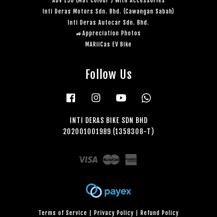
ADV 150 (Mat Colour ) With Accessories
Inti Deras Motors Sdn. Bhd. (Cawangan Sabah)
Inti Deras Autocar Sdn. Bhd.
🚙Appreciation Photos
MARiiCas EV Bike
Follow Us
Facebook
Instagram
YouTube
Whatsapp
INTI DERAS BIKE SDN BHD
202001001989 (1358308-T)
Visa
Master
American
Express
Terms of Service
|
Privacy Policy
|
Refund Policy