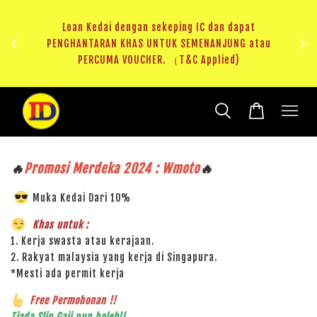
ji 1
KHAS
Loan Kedai dengan sekeping IC dan dapat
（T&C
PENGHANTARAN KHAS UNTUK SEMENANJUNG atau
RM20 
PERCUMA VOUCHER. （T&C Applied)
🔥
Promosi Merdeka 2024 : Wmoto
🔥
Muka Kedai Dari 10%
Khas untuk :
1. Kerja swasta atau kerajaan.
2. Rakyat malaysia yang kerja di Singapura.
*Mesti ada permit kerja
Free Permohonan !!
Tiada Slip Gaji pun boleh!!