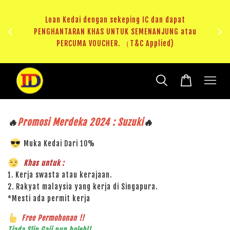
ji 1
KHAS
Loan Kedai dengan sekeping IC dan dapat
（T&C
PENGHANTARAN KHAS UNTUK SEMENANJUNG atau
RM20 
PERCUMA VOUCHER. （T&C Applied)
🔥
Promosi Merdeka 2024 : Suzuki
🔥
Muka Kedai Dari 10%
Khas untuk :
1. Kerja swasta atau kerajaan.
2. Rakyat malaysia yang kerja di Singapura.
*Mesti ada permit kerja
Free Permohonan !!
Tiada Slip Gaji pun boleh!!