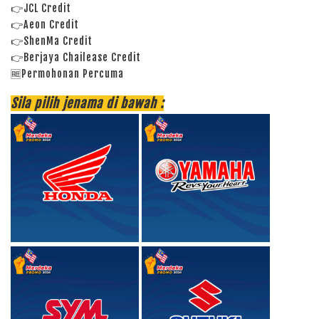
👉JCL Credit
👉Aeon Credit
👉ShenMa Credit
👉Berjaya Chailease Credit
🆓Permohonan Percuma
Sila pilih jenama di bawah :