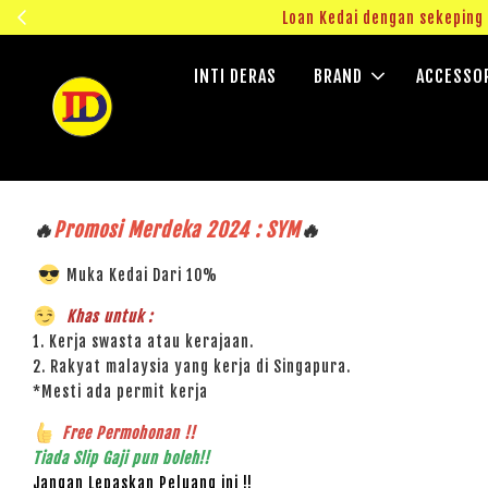
ngok!
Loan Kedai dengan sekepin
INTI DERAS
BRAND
ACCESSO
🔥
Promosi Merdeka 2024 : SYM
🔥
Muka Kedai Dari 10%
Khas untuk :
1. Kerja swasta atau kerajaan.
2. Rakyat malaysia yang kerja di Singapura.
*Mesti ada permit kerja
Free Permohonan !!
Tiada Slip Gaji pun boleh!!
Jangan Lepaskan Peluang ini !!