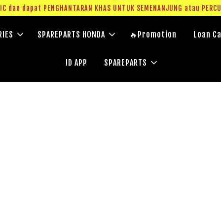
g IC dan dapat PENGHANTARAN KHAS UNTUK SEMENANJUNG atau PERC
RIES
SPAREPARTS HONDA
🔥Promotion
Loan Ca
ID APP
SPAREPARTS