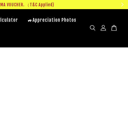
UMA VOUCHER. （T&C Applied)
lculator
🚙Appreciation Photos