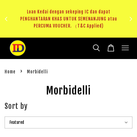
ji 1
KHAS
Loan Kedai dengan sekeping IC dan dapat
（T&C
PENGHANTARAN KHAS UNTUK SEMENANJUNG atau
RM20 
PERCUMA VOUCHER. （T&C Applied)
›
Home
Morbidelli
Morbidelli
Sort by