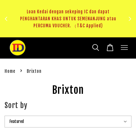
ji 1
KHAS
Loan Kedai dengan sekeping IC dan dapat
（T&C
PENGHANTARAN KHAS UNTUK SEMENANJUNG atau
RM20 
PERCUMA VOUCHER. （T&C Applied)
›
Home
Brixton
Brixton
Sort by