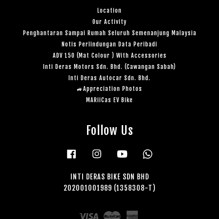
Location
Our Activity
Penghantaran Sampai Rumah Seluruh Semenanjung Malaysia
Notis Perlindungan Data Peribadi
ADV 150 (Mat Colour ) With Accessories
Inti Deras Motors Sdn. Bhd. (Cawangan Sabah)
Inti Deras Autocar Sdn. Bhd.
🚙Appreciation Photos
MARiiCas EV Bike
Follow Us
Facebook
Instagram
YouTube
Whatsapp
INTI DERAS BIKE SDN BHD
202001001989 (1358308-T)
Visa
Master
American