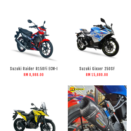
Suzuki Raider R150Fi ECW-I
Suzuki Gixxer 250SF
RM 8,988.00
RM 15,680.00