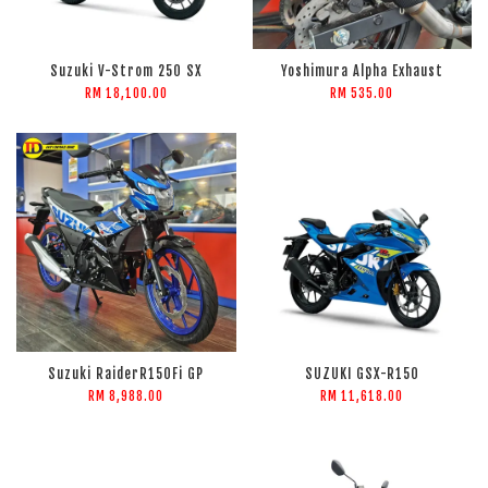
Suzuki V-Strom 250 SX
Yoshimura Alpha Exhaust
RM 18,100.00
RM 535.00
Suzuki RaiderR150Fi GP
SUZUKI GSX-R150
RM 8,988.00
RM 11,618.00