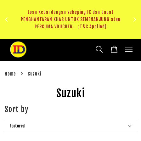
ji 1
KHAS
Loan Kedai dengan sekeping IC dan dapat
（T&C
PENGHANTARAN KHAS UNTUK SEMENANJUNG atau
RM20 
PERCUMA VOUCHER. （T&C Applied)
›
Home
Suzuki
Suzuki
Sort by