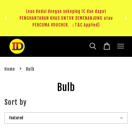
ji 1
KHAS
Loan Kedai dengan sekeping IC dan dapat
（T&C
PENGHANTARAN KHAS UNTUK SEMENANJUNG atau
RM20 
PERCUMA VOUCHER. （T&C Applied)
›
Home
Bulb
Bulb
Sort by