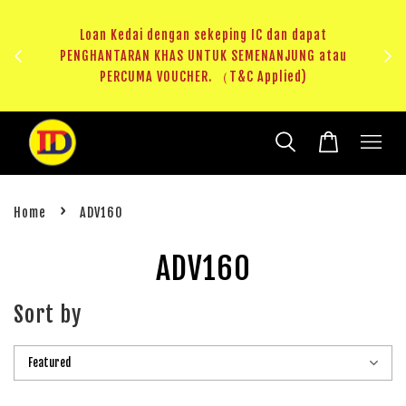
ji 1
KHAS
Loan Kedai dengan sekeping IC dan dapat
（T&C
PENGHANTARAN KHAS UNTUK SEMENANJUNG atau
RM20 
PERCUMA VOUCHER. （T&C Applied)
›
Home
ADV160
ADV160
Sort by