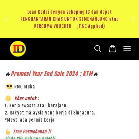
ji 1
KHAS
Loan Kedai dengan sekeping IC dan dapat
（T&C
PENGHANTARAN KHAS UNTUK SEMENANJUNG atau
RM20 
PERCUMA VOUCHER. （T&C Applied)
🔥
Promosi Year End Sale 2024 : KTM
🔥
RM0 Muka
Khas untuk :
1. Kerja swasta atau kerajaan.
2. Rakyat malaysia yang kerja di Singapura.
*Mesti ada permit kerja
Free Permohonan !!
Tiada Slip Gaji pun boleh!!