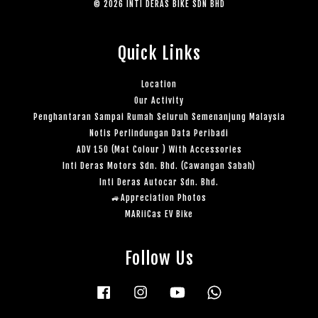
© 2026 INTI DERAS BIKE SDN BHD
Quick Links
Location
Our Activity
Penghantaran Sampai Rumah Seluruh Semenanjung Malaysia
Notis Perlindungan Data Peribadi
ADV 150 (Mat Colour ) With Accessories
Inti Deras Motors Sdn. Bhd. (Cawangan Sabah)
Inti Deras Autocar Sdn. Bhd.
🚙Appreciation Photos
MARiiCas EV Bike
Follow Us
Facebook
Instagram
YouTube
Whatsapp