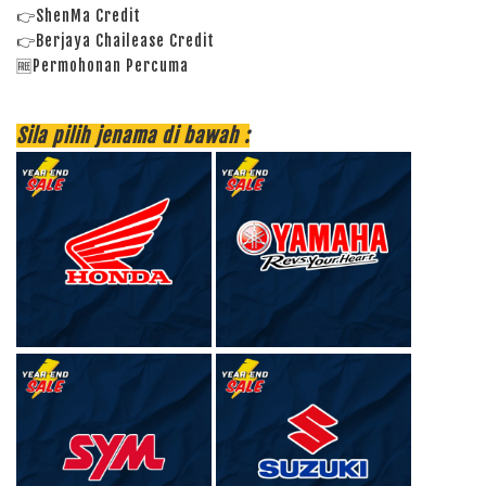
👉ShenMa Credit
👉Berjaya Chailease Credit
🆓Permohonan Percuma
Sila pilih jenama di bawah :