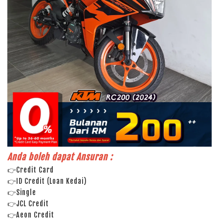
Anda boleh dapat Ansuran :
👉Credit Card
👉ID Credit (Loan Kedai)
👉Single
👉JCL Credit
👉Aeon Credit