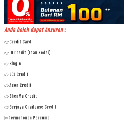
Anda boleh dapat Ansuran :
👉Credit Card
👉ID Credit (Loan Kedai)
👉Single
👉JCL Credit
👉Aeon Credit
👉ShenMa Credit
👉Berjaya Chailease Credit
🆓Permohonan Percuma