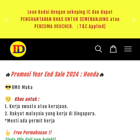
ji 1
KHAS
Loan Kedai dengan sekeping IC dan dapat
（T&C
PENGHANTARAN KHAS UNTUK SEMENANJUNG atau
RM20 
PERCUMA VOUCHER. （T&C Applied)
🔥
Promosi Year End Sale 2024 : Honda
🔥
RM0 Muka
Khas untuk :
1. Kerja swasta atau kerajaan.
2. Rakyat malaysia yang kerja di Singapura.
*Mesti ada permit kerja
Free Permohonan !!
Tiada Slip Gaji pun boleh!!