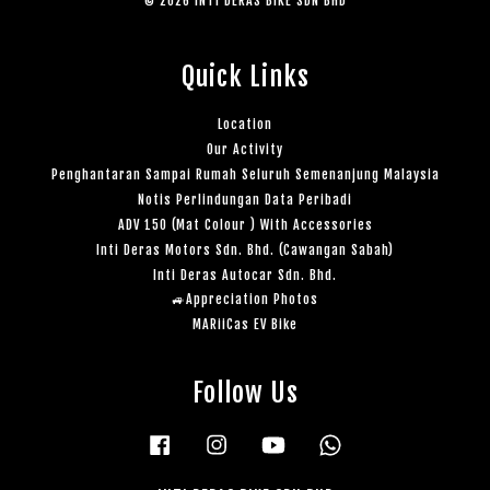
© 2026 INTI DERAS BIKE SDN BHD
Quick Links
Location
Our Activity
Penghantaran Sampai Rumah Seluruh Semenanjung Malaysia
Notis Perlindungan Data Peribadi
ADV 150 (Mat Colour ) With Accessories
Inti Deras Motors Sdn. Bhd. (Cawangan Sabah)
Inti Deras Autocar Sdn. Bhd.
🚙Appreciation Photos
MARiiCas EV Bike
Follow Us
Facebook
Instagram
YouTube
Whatsapp