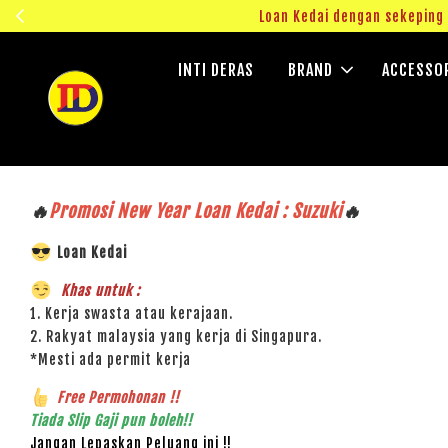
ngok!
Loan Kedai dengan sekepin
INTI DERAS
BRAND
ACCESSO
🔥
Promosi New Year Loan Kedai : Suzuki
🔥
Loan Kedai
Khas untuk :
1. Kerja swasta atau kerajaan.
2. Rakyat malaysia yang kerja di Singapura.
*Mesti ada permit kerja
Free Permohonan !!
Tiada Slip Gaji pun boleh!!
Jangan Lepaskan Peluang ini !!