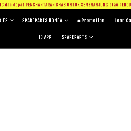
g IC dan dapat PENGHANTARAN KHAS UNTUK SEMENANJUNG atau PERC
RIES
SPAREPARTS HONDA
🔥Promotion
Loan Ca
ID APP
SPAREPARTS