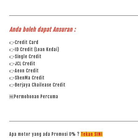
Anda boleh dapat Ansuran :
👉Credit Card
👉ID Credit (Loan Kedai)
👉Single Credit
👉JCL Credit
👉Aeon Credit
👉ShenMa Credit
👉Berjaya Chailease Credit
🆓Permohonan Percuma
Apa motor yang ada Promosi 0% ?
Tekan SINI