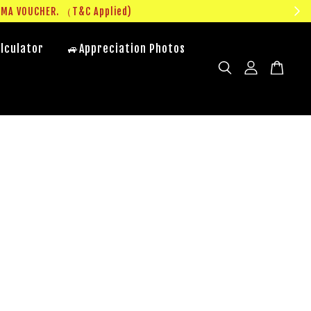
UMA VOUCHER. （T&C Applied)
lculator
🚙Appreciation Photos