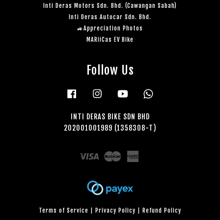
Inti Deras Motors Sdn. Bhd. (Cawangan Sabah)
Inti Deras Autocar Sdn. Bhd.
🚙Appreciation Photos
MARiiCas EV Bike
Follow Us
Facebook
Instagram
YouTube
Whatsapp
INTI DERAS BIKE SDN BHD
202001001989 (1358308-T)
Visa
Master
American
Express
Terms of Service
|
Privacy Policy
|
Refund Policy