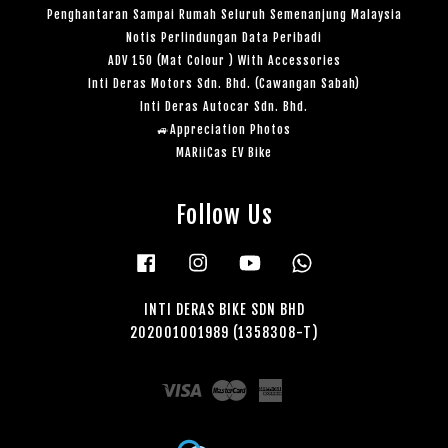
Penghantaran Sampai Rumah Seluruh Semenanjung Malaysia
Notis Perlindungan Data Peribadi
ADV 150 (Mat Colour ) With Accessories
Inti Deras Motors Sdn. Bhd. (Cawangan Sabah)
Inti Deras Autocar Sdn. Bhd.
🚙Appreciation Photos
MARiiCas EV Bike
Follow Us
Facebook
Instagram
YouTube
Whatsapp
INTI DERAS BIKE SDN BHD
202001001989 (1358308-T)
Visa
Master
American
Express