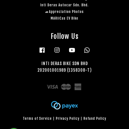
Inti Deras Autocar Sdn. Bhd.
🚙Appreciation Photos
MARiiCas EV Bike
Follow Us
Facebook
Instagram
YouTube
Whatsapp
INTI DERAS BIKE SDN BHD
202001001989 (1358308-T)
Visa
Master
American
Express
Terms of Service
|
Privacy Policy
|
Refund Policy