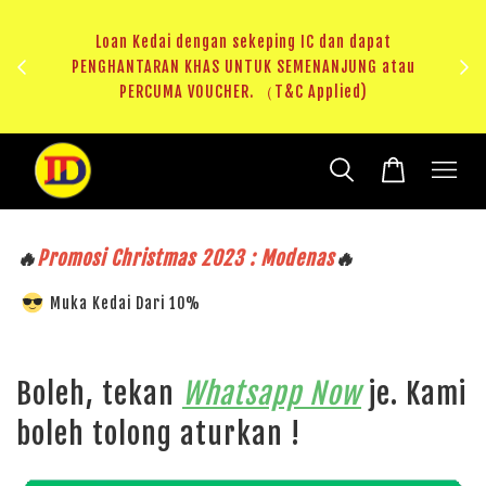
ji 1
KHAS
Loan Kedai dengan sekeping IC dan dapat
（T&C
PENGHANTARAN KHAS UNTUK SEMENANJUNG atau
RM20 
PERCUMA VOUCHER. （T&C Applied)
🔥
Promosi Christmas 2023 : Modenas
🔥
Muka Kedai Dari 10%
Boleh, tekan
Whatsapp Now
je. Kami
boleh tolong aturkan !