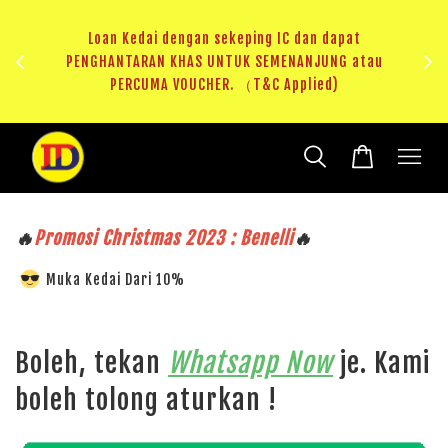
ji 1
KHAS
Loan Kedai dengan sekeping IC dan dapat
（T&C
PENGHANTARAN KHAS UNTUK SEMENANJUNG atau
RM20 
PERCUMA VOUCHER. （T&C Applied)
🔥
Promosi Christmas 2023 : Benelli
🔥
Muka Kedai Dari 10%
Boleh, tekan
Whatsapp Now
je. Kami
boleh tolong aturkan !