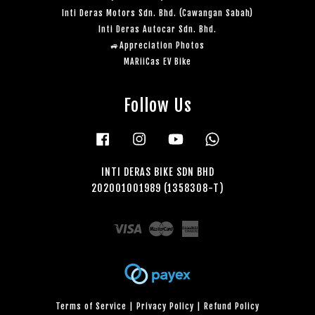
Inti Deras Motors Sdn. Bhd. (Cawangan Sabah)
Inti Deras Autocar Sdn. Bhd.
🚙Appreciation Photos
MARiiCas EV Bike
Follow Us
Facebook
Instagram
YouTube
Whatsapp
INTI DERAS BIKE SDN BHD
202001001989 (1358308-T)
Visa
Master
American
Express
Terms of Service
|
Privacy Policy
|
Refund Policy