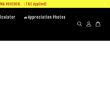
UMA VOUCHER. （T&C Applied)
lculator
🚙Appreciation Photos