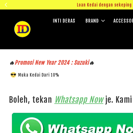
ngok!
Loan Kedai dengan sekepin
INTI DERAS
BRAND
ACCESSO
🔥
Promosi New Year 2024 : Suzuki
🔥
Muka Kedai Dari 10%
Boleh, tekan
Whatsapp Now
je. Kami