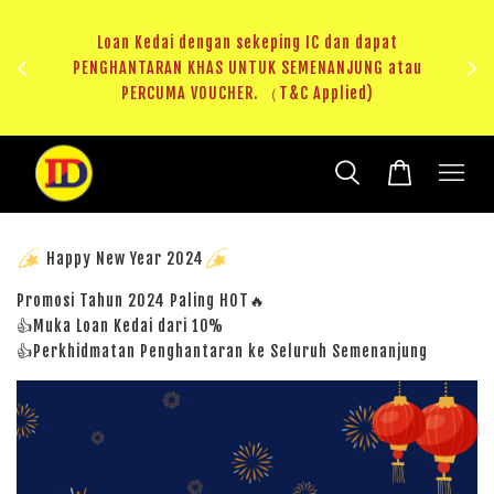
ji 1
KHAS
Loan Kedai dengan sekeping IC dan dapat
（T&C
PENGHANTARAN KHAS UNTUK SEMENANJUNG atau
RM20 
PERCUMA VOUCHER. （T&C Applied)
Happy New Year 2024
Promosi Tahun 2024 Paling HOT🔥
👍Muka Loan Kedai dari 10%
👍Perkhidmatan Penghantaran ke Seluruh Semenanjung