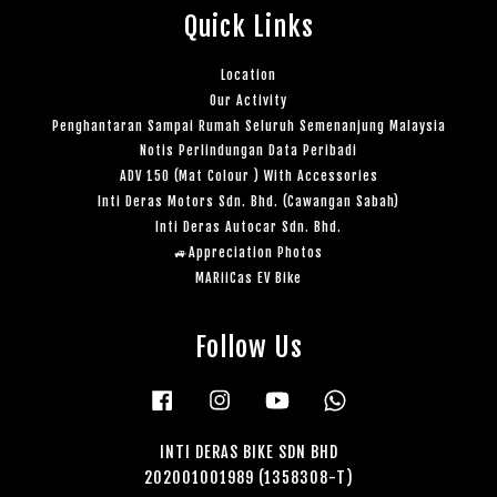
Quick Links
Location
Our Activity
Penghantaran Sampai Rumah Seluruh Semenanjung Malaysia
Notis Perlindungan Data Peribadi
ADV 150 (Mat Colour ) With Accessories
Inti Deras Motors Sdn. Bhd. (Cawangan Sabah)
Inti Deras Autocar Sdn. Bhd.
🚙Appreciation Photos
MARiiCas EV Bike
Follow Us
Facebook
Instagram
YouTube
Whatsapp
INTI DERAS BIKE SDN BHD
202001001989 (1358308-T)