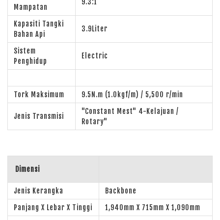
9.3:1
Mampatan
Kapasiti Tangki
3.9Liter
Bahan Api
Sistem
Electric
Penghidup
Tork Maksimum
9.5N.m (1.0kgf/m) / 5,500 r/min
"Constant Mest" 4-Kelajuan /
Jenis Transmisi
Rotary"
Dimensi
Jenis Kerangka
Backbone
Panjang X Lebar X Tinggi
1,940mm X 715mm X 1,090mm