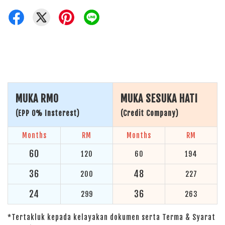
MUKA RM0
MUKA SESUKA HATI
(EPP 0% Insterest)
(Credit Company)
Months
RM
Months
RM
60
120
60
194
36
48
200
227
24
36
299
263
*Tertakluk kepada kelayakan dokumen serta Terma & Syarat