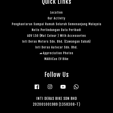
Quick Links
Location
Our Activity
Penghantaran Sampai Rumah Seluruh Semenanjung Malaysia
Notis Perlindungan Data Peribadi
ADV 150 (Mat Colour ) With Accessories
Inti Deras Motors Sdn. Bhd. (Cawangan Sabah)
Inti Deras Autocar Sdn. Bhd.
🚙Appreciation Photos
MARiiCas EV Bike
Follow Us
Facebook
Instagram
YouTube
Whatsapp
INTI DERAS BIKE SDN BHD
202001001989 (1358308-T)