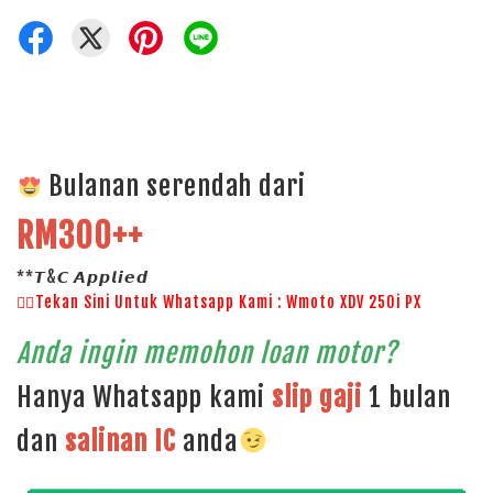
Bulanan serendah dari
RM300++
**𝙏&𝘾 𝘼𝙥𝙥𝙡𝙞𝙚𝙙
👉🏻Tekan Sini Untuk Whatsapp Kami : Wmoto XDV 250i PX
Anda ingin memohon loan motor?
Hanya Whatsapp kami
slip gaji
1 bulan
dan
salinan
IC
anda