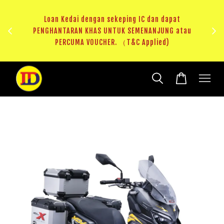
au
RM20 Voucher Khas untuk sparepart atau accessories