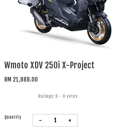
Wmoto XDV 250i X-Project
RM 21,888.00
Ratings:
0
-
0
votes
Quantity
-
+