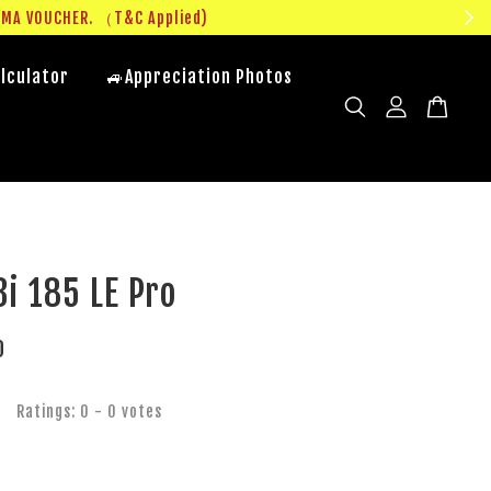
UMA VOUCHER. （T&C Applied)
lculator
🚙Appreciation Photos
i 185 LE Pro
0
Ratings:
0
-
0
votes