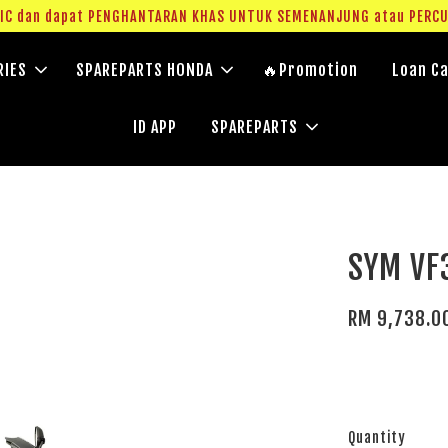
g IC dan dapat PENGHANTARAN KHAS UNTUK SEMENANJUNG atau PERC
RIES
SPAREPARTS HONDA
🔥Promotion
Loan Ca
ID APP
SPAREPARTS
SYM VF3
RM 9,738.0
Quantity