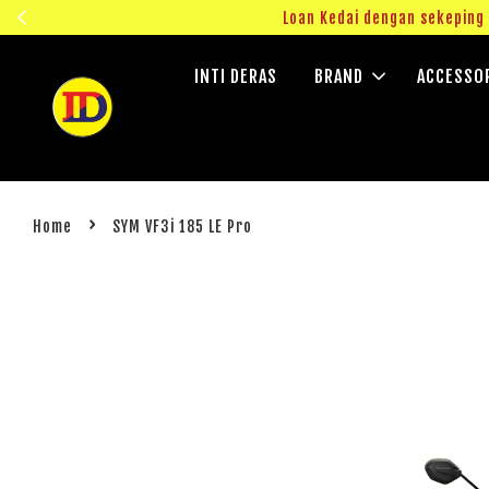
ngok!
Loan Kedai dengan sekepin
INTI DERAS
BRAND
ACCESSO
›
Home
SYM VF3i 185 LE Pro