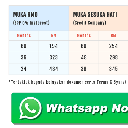
MUKA RM0
MUKA SESUKA HATI
(EPP 0% Insterest)
(Credit Company)
Months
RM
Months
RM
60
194
60
254
36
323
48
298
24
484
36
345
*Tertakluk kepada kelayakan dokumen serta Terma & Syarat 