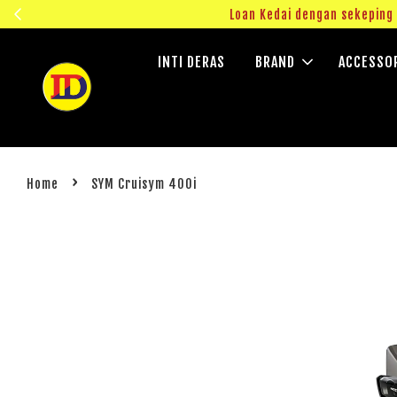
ngok!
Loan Kedai dengan sekepin
INTI DERAS
BRAND
ACCESSO
›
Home
SYM Cruisym 400i