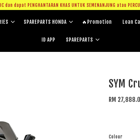
g IC dan dapat PENGHANTARAN KHAS UNTUK SEMENANJUNG atau PERC
RIES
SPAREPARTS HONDA
🔥Promotion
Loan Ca
ID APP
SPAREPARTS
SYM Cr
RM 27,888.
Colour