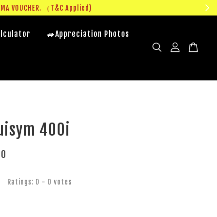
UMA VOUCHER. （T&C Applied)
lculator
🚙Appreciation Photos
uisym 400i
00
Ratings:
0
-
0
votes