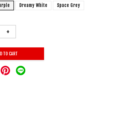
urple
Dreamy White
Space Grey
+
D TO CART