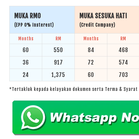
MUKA RM0
MUKA SESUKA HATI
(EPP 0% Insterest)
(Credit Company)
Months
RM
Months
RM
60
550
84
468
36
917
72
574
24
1,375
60
703
*Tertakluk kepada kelayakan dokumen serta Terma & Syarat 