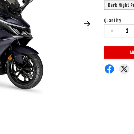
Dark Night P
Quantity
-
AD