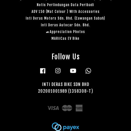
Notis Perlindungan Data Peribadi
ADV 150 (Mat Colour ) With Accessories
Inti Deras Motors Sdn. Bhd. (Cawangan Sabah)
Inti Deras Autocar Sdn. Bhd.
🚙Appreciation Photos
MARiiCas EV Bike
Follow Us
Facebook
Instagram
YouTube
Whatsapp
INTI DERAS BIKE SDN BHD
202001001989 (1358308-T)
Visa
Master
American
Express