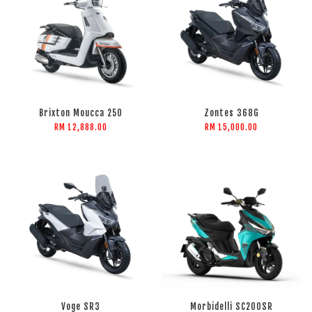
Brixton Moucca 250
Zontes 368G
RM 12,888.00
RM 15,000.00
Voge SR3
Morbidelli SC200SR