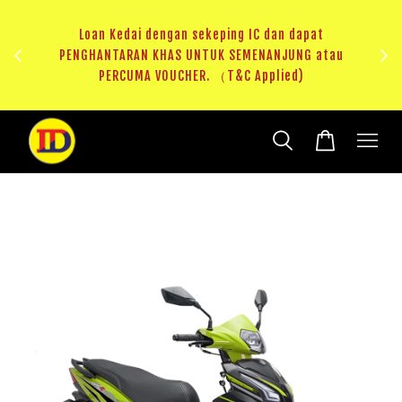
ji 1
KHAS
Loan Kedai dengan sekeping IC dan dapat
（T&C
PENGHANTARAN KHAS UNTUK SEMENANJUNG atau
RM20 
PERCUMA VOUCHER. （T&C Applied)