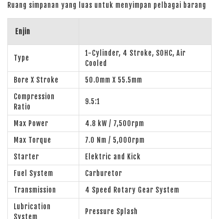
Ruang simpanan yang luas untuk menyimpan pelbagai barang
Enjin
1-Cylinder, 4 Stroke, SOHC, Air
Type
Cooled
Bore X Stroke
50.0mm X 55.5mm
Compression
9.5:1
Ratio
Max Power
4.8 kW / 7,500rpm
Max Torque
7.0 Nm / 5,000rpm
Starter
Elektric and Kick
Fuel System
Carburetor
Transmission
4 Speed Rotary Gear System
Lubrication
Pressure Splash
System