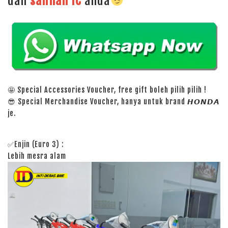
dan
salinan
IC
anda
🤩 Special Accessories Voucher, free gift boleh pilih pilih !
😎 Special Merchandise Voucher, hanya untuk brand 𝙃𝙊𝙉𝘿𝘼
je.
✅Enjin (Euro 3) :
Lebih mesra alam