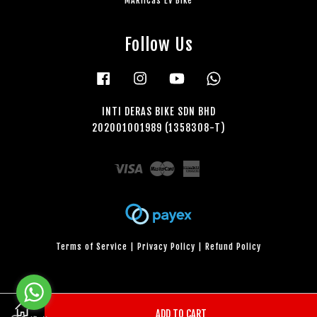
MARiiCas EV Bike
Follow Us
Facebook
Instagram
YouTube
Whatsapp
INTI DERAS BIKE SDN BHD
202001001989 (1358308-T)
Visa
Master
American
Express
Terms of Service
|
Privacy Policy
|
Refund Policy
ADD TO CART