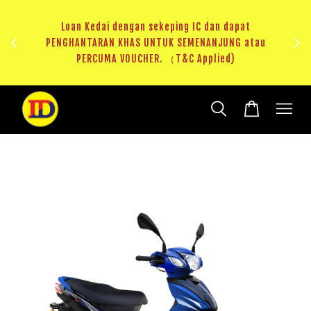
ji 1
KHAS
Loan Kedai dengan sekeping IC dan dapat
（T&C
PENGHANTARAN KHAS UNTUK SEMENANJUNG atau
RM20 
PERCUMA VOUCHER. （T&C Applied)