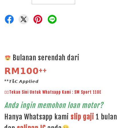
Bulanan serendah dari
𝗥𝗠𝟭𝟬𝟬++
**𝙏&𝘾 𝘼𝙥𝙥𝙡𝙞𝙚𝙙
👉🏻Tekan Sini Untuk Whatsapp Kami : SM Sport 110E
Anda ingin memohon loan motor?
Hanya Whatsapp kami
slip gaji
1 bulan