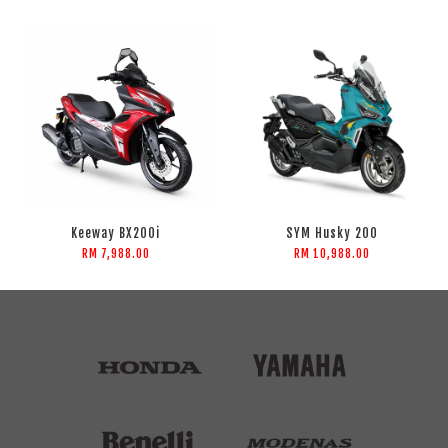
Keeway BX200i
SYM Husky 200
RM 7,988.00
RM 10,988.00