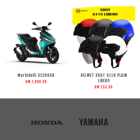
Morbidelli SC200SR
HELMET XDOT G118 PLAIN
LIBERO
RM 7,988.00
RM 153.00