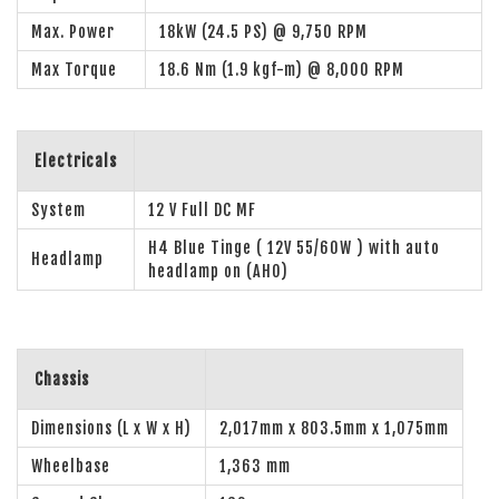
Max. Power
18kW (24.5 PS) @ 9,750 RPM
Max Torque
18.6 Nm (1.9 kgf-m) @ 8,000 RPM
Electricals
System
12 V Full DC MF
H4 Blue Tinge ( 12V 55/60W ) with auto
Headlamp
headlamp on (AHO)
Chassis
Dimensions (L x W x H)
2,017mm x 803.5mm x 1,075mm
Wheelbase
1,363 mm