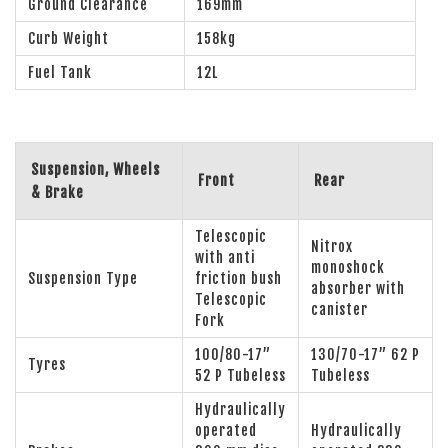
Ground Clearance
169mm
Curb Weight
158kg
Fuel Tank
12L
Suspension, Wheels
Front
Rear
& Brake
Telescopic
Nitrox
with anti
monoshock
Suspension Type
friction bush
absorber with
Telescopic
canister
Fork
100/80-17”
130/70-17” 62 P
Tyres
52 P Tubeless
Tubeless
Hydraulically
operated
Hydraulically