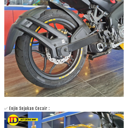
✅ Enjin Sejukan Cecair :