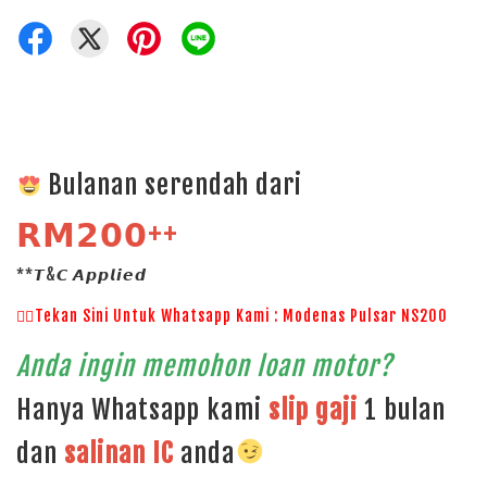
Bulanan serendah dari
𝗥𝗠𝟮𝟬𝟬++
**𝙏&𝘾 𝘼𝙥𝙥𝙡𝙞𝙚𝙙
👉🏻Tekan Sini Untuk Whatsapp Kami : Modenas Pulsar NS200
Anda ingin memohon loan motor?
Hanya Whatsapp kami
slip gaji
1 bulan
dan
salinan
IC
anda