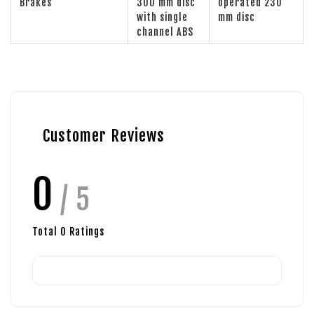
Brakes
300 mm disc
operated 230
with single
mm disc
channel ABS
Customer Reviews
0
/ 5
Total
0
Ratings