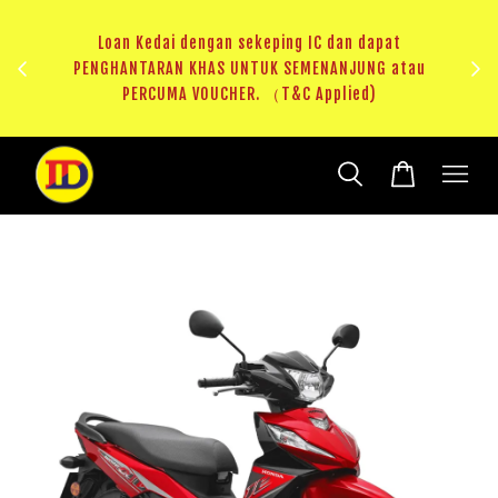
au
RM20 Voucher Khas untuk sparepart atau accessories