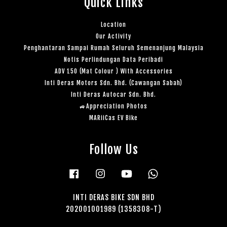
Quick Links
Location
Our Activity
Penghantaran Sampai Rumah Seluruh Semenanjung Malaysia
Notis Perlindungan Data Peribadi
ADV 150 (Mat Colour ) With Accessories
Inti Deras Motors Sdn. Bhd. (Cawangan Sabah)
Inti Deras Autocar Sdn. Bhd.
🚙Appreciation Photos
MARiiCas EV Bike
Follow Us
Facebook
Instagram
YouTube
Whatsapp
INTI DERAS BIKE SDN BHD
202001001989 (1358308-T)