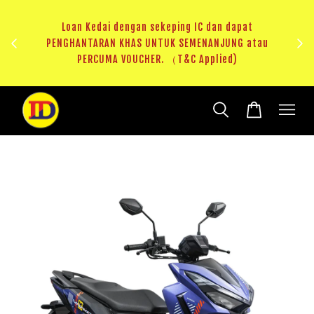
ji 1
KHAS
Loan Kedai dengan sekeping IC dan dapat
（T&C
PENGHANTARAN KHAS UNTUK SEMENANJUNG atau
RM20 
PERCUMA VOUCHER. （T&C Applied)