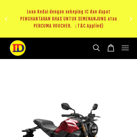
ji 1
KHAS
Loan Kedai dengan sekeping IC dan dapat
（T&C
PENGHANTARAN KHAS UNTUK SEMENANJUNG atau
RM20 
PERCUMA VOUCHER. （T&C Applied)