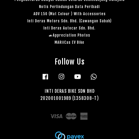
Notis Perlindungan Data Peribadi
ADV 150 (Mat Colour ) With Accessories
Inti Deras Motors Sdn. Bhd. (Cawangan Sabah)
Inti Deras Autocar Sdn. Bhd.
🚙Appreciation Photos
MARiiCas EV Bike
Follow Us
Facebook
Instagram
YouTube
Whatsapp
INTI DERAS BIKE SDN BHD
202001001989 (1358308-T)
Visa
Master
American
Express