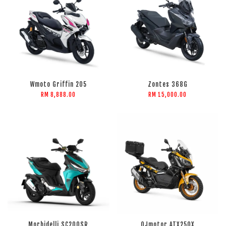
Wmoto Griffin 205
Zontes 368G
RM 8,888.00
RM 15,000.00
Morbidelli SC200SR
QJmotor ATX250X