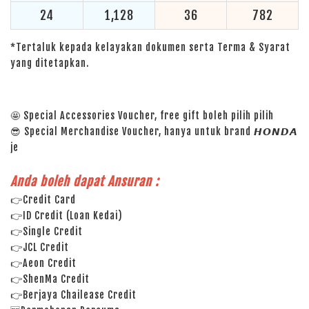
24
1,128
36
782
*Tertaluk kepada kelayakan dokumen serta Terma & Syarat
yang ditetapkan.
🤩 Special Accessories Voucher, free gift boleh pilih pilih
😎 Special Merchandise Voucher, hanya untuk brand 𝙃𝙊𝙉𝘿𝘼
je
Anda boleh dapat Ansuran :
👉Credit Card
👉ID Credit (Loan Kedai)
👉Single Credit
👉JCL Credit
👉Aeon Credit
👉ShenMa Credit
👉Berjaya Chailease Credit