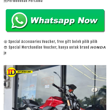
🆓Permohonan Percuma
🤩 Special Accessories Voucher, free gift boleh pilih pilih
😎 Special Merchandise Voucher, hanya untuk brand 𝙃𝙊𝙉𝘿𝘼
je