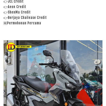
👉JCL Credit
👉Aeon Credit
👉ShenMa Credit
👉Berjaya Chailease Credit
🆓Permohonan Percuma