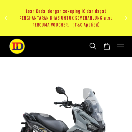
ji 1
KHAS
Loan Kedai dengan sekeping IC dan dapat
（T&C
PENGHANTARAN KHAS UNTUK SEMENANJUNG atau
RM20 
PERCUMA VOUCHER. （T&C Applied)