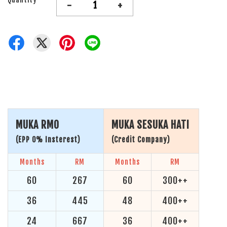
-
+
MUKA RM0
MUKA SESUKA HATI
(EPP 0% Insterest)
(Credit Company)
Months
RM
Months
RM
60
267
60
300++
36
445
48
400++
24
667
36
400++