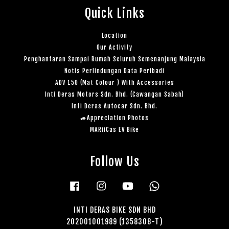
Quick Links
Location
Our Activity
Penghantaran Sampai Rumah Seluruh Semenanjung Malaysia
Notis Perlindungan Data Peribadi
ADV 150 (Mat Colour ) With Accessories
Inti Deras Motors Sdn. Bhd. (Cawangan Sabah)
Inti Deras Autocar Sdn. Bhd.
🚙Appreciation Photos
MARiiCas EV Bike
Follow Us
Facebook
Instagram
YouTube
Whatsapp
INTI DERAS BIKE SDN BHD
202001001989 (1358308-T)