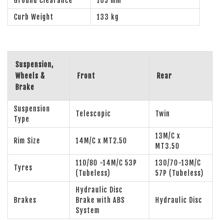
Ground Clearance
165 mm
Curb Weight
133 kg
Suspension,
Wheels &
Front
Rear
Brake
Suspension
Telescopic
Twin
Type
13M/C x
Rim Size
14M/C x MT2.50
MT3.50
110/80 -14M/C 53P
130/70-13M/C
Tyres
(Tubeless)
57P (Tubeless)
Hydraulic Disc
Brakes
Brake with ABS
Hydraulic Disc
System