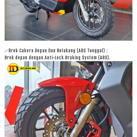
✅Brek Cakera Depan Dan Belakang (ABS Tunggal)
:
Brek depan dengan Anti-Lock Braking System (ABS).