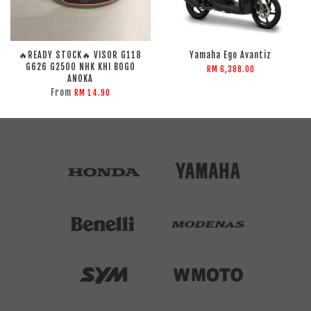
🔥READY STOCK🔥 VISOR G118
Yamaha Ego Avantiz
G626 G2500 NHK KHI BOGO
RM 6,388.00
ANOKA
From
RM 14.90