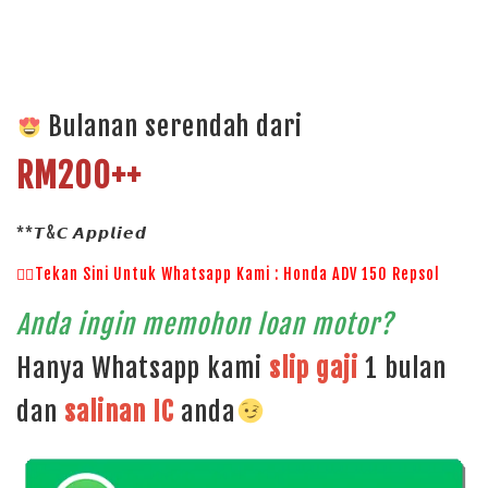
Bulanan serendah dari
RM200++
**𝙏&𝘾 𝘼𝙥𝙥𝙡𝙞𝙚𝙙
👉🏻Tekan Sini Untuk Whatsapp Kami : Honda ADV 150 Repsol
Anda ingin memohon loan motor?
Hanya Whatsapp kami
slip gaji
1 bulan
dan
salinan
IC
anda