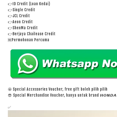
👉ID Credit (Loan Kedai)
👉Single Credit
👉JCL Credit
👉Aeon Credit
👉ShenMa Credit
👉Berjaya Chailease Credit
🆓Permohonan Percuma
🤩 Special Accessories Voucher, free gift boleh pilih pilih
😎 Special Merchandise Voucher, hanya untuk brand 𝙃𝙊𝙉𝘿𝘼
✅