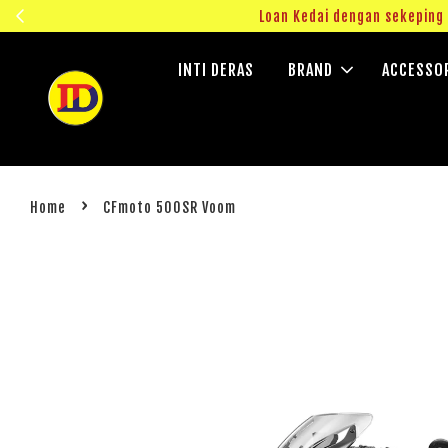
ngok!
Loan Kedai dengan sekepin
INTI DERAS
BRAND
ACCESSO
›
Home
CFmoto 500SR Voom