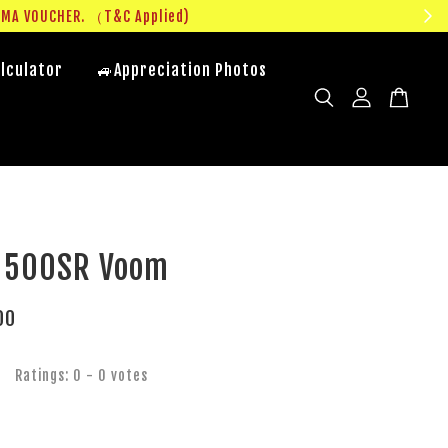
UMA VOUCHER. （T&C Applied)
lculator
🚙Appreciation Photos
 500SR Voom
00
Ratings:
0
-
0
votes