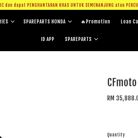
g IC dan dapat PENGHANTARAN KHAS UNTUK SEMENANJUNG atau PERC
RIES
SPAREPARTS HONDA
🔥Promotion
Loan Ca
ID APP
SPAREPARTS
CFmoto
RM 35,888.
Quantity