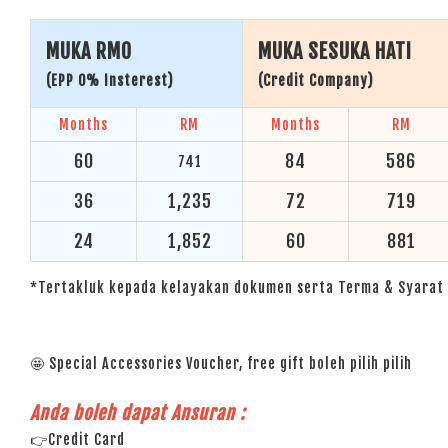
MUKA RM0
MUKA SESUKA HATI
(EPP 0% Insterest)
(Credit Company)
Months
RM
Months
RM
60
84
586
741
36
1,235
72
719
24
1,852
60
881
*Tertakluk kepada kelayakan dokumen serta Terma & Syarat 
🤩 Special Accessories Voucher, free gift boleh pilih pilih
Anda boleh dapat Ansuran :
👉Credit Card