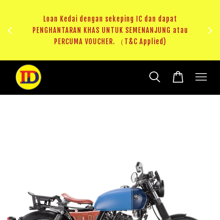
ji 1
KHAS
Loan Kedai dengan sekeping IC dan dapat
（T&C
PENGHANTARAN KHAS UNTUK SEMENANJUNG atau
RM20 
PERCUMA VOUCHER. （T&C Applied)