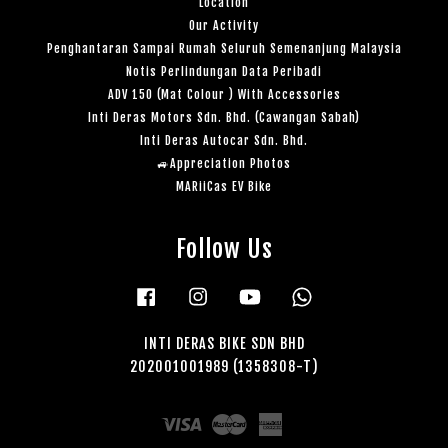
Location
Our Activity
Penghantaran Sampai Rumah Seluruh Semenanjung Malaysia
Notis Perlindungan Data Peribadi
ADV 150 (Mat Colour ) With Accessories
Inti Deras Motors Sdn. Bhd. (Cawangan Sabah)
Inti Deras Autocar Sdn. Bhd.
🚙Appreciation Photos
MARiiCas EV Bike
Follow Us
Facebook
Instagram
YouTube
Whatsapp
INTI DERAS BIKE SDN BHD
202001001989 (1358308-T)
Visa
Master
American
Express