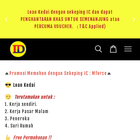
ji 1
KHAS
Loan Kedai dengan sekeping IC dan dapat
（T&C
PENGHANTARAN KHAS UNTUK SEMENANJUNG atau
RM20 
PERCUMA VOUCHER. （T&C Applied)
🔥
Promosi Memohon dengan Sekeping IC : Mforce
🔥
Loan Kedai
Terutamakan untuk :
1. Kerja sendiri.
2. Kerja Pasar Malam
3. Peneroka
4. Suri Rumah
Free Permohonan !!