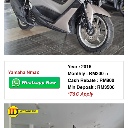
Year : 2016
Yamaha Nmax
Monthly : RM200++
Cash Rebate : RM800
Min Deposit : RM3500
*T&C Apply