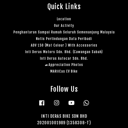
Quick Links
Location
Our Activity
Penghantaran Sampai Rumah Seluruh Semenanjung Malaysia
Notis Perlindungan Data Peribadi
ADV 150 (Mat Colour ) With Accessories
Inti Deras Motors Sdn. Bhd. (Cawangan Sabah)
Inti Deras Autocar Sdn. Bhd.
🚙Appreciation Photos
MARiiCas EV Bike
Follow Us
Facebook
Instagram
YouTube
Whatsapp
INTI DERAS BIKE SDN BHD
202001001989 (1358308-T)