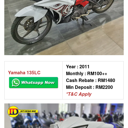
Year : 2011
Yamaha 135LC
Monthly : RM100++
Cash Rebate : RM1480
Min Deposit : RM2200
*T&C Apply