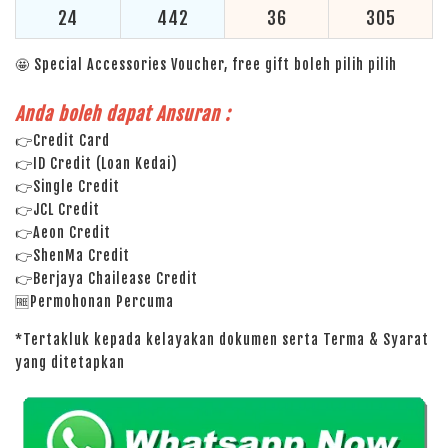
24
442
36
305
🤩 Special Accessories Voucher, free gift boleh pilih pilih
Anda boleh dapat Ansuran :
👉Credit Card
👉ID Credit (Loan Kedai)
👉Single Credit
👉JCL Credit
👉Aeon Credit
👉ShenMa Credit
👉Berjaya Chailease Credit
🆓Permohonan Percuma
*Tertakluk kepada kelayakan dokumen serta Terma & Syarat
yang ditetapkan