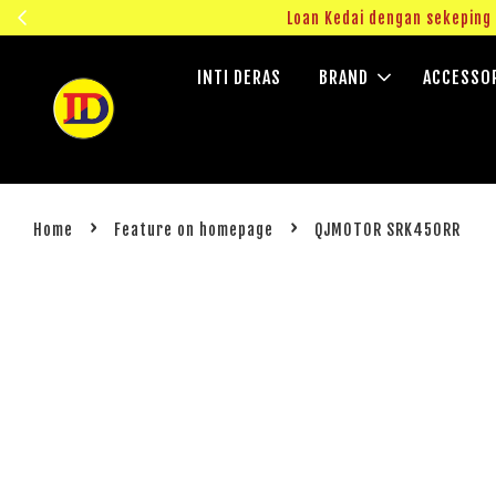
ngok!
Loan Kedai dengan sekepin
INTI DERAS
BRAND
ACCESSO
›
›
Home
Feature on homepage
QJMOTOR SRK450RR