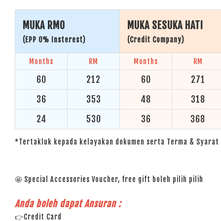
MUKA RM0
MUKA SESUKA HATI
(EPP 0% Insterest)
(Credit Company)
Months
RM
Months
RM
60
212
60
271
36
353
48
318
24
530
36
368
*Tertakluk kepada kelayakan dokumen serta Terma & Syarat 
🤩 Special Accessories Voucher, free gift boleh pilih pilih
Anda boleh dapat Ansuran :
👉Credit Card