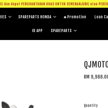
g IC dan dapat PENGHANTARAN KHAS UNTUK SEMENANJUNG atau PERC
RIES
SPAREPARTS HONDA
🔥Promotion
Loan Ca
ID APP
SPAREPARTS
QJMOT
RM 9,988.0
Quantity