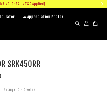
UMA VOUCHER. （T&C Applied)
lculator
🚙Appreciation Photos
OR SRK450RR
0
Ratings:
0
-
0
votes