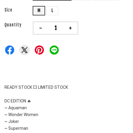
Size
M
L
Quantity
-
+
READY STOCK 💥 LIMITED STOCK
DC EDITION 
🔥
~ Aquaman
~ Wonder Women
~ Joker
~ Superman