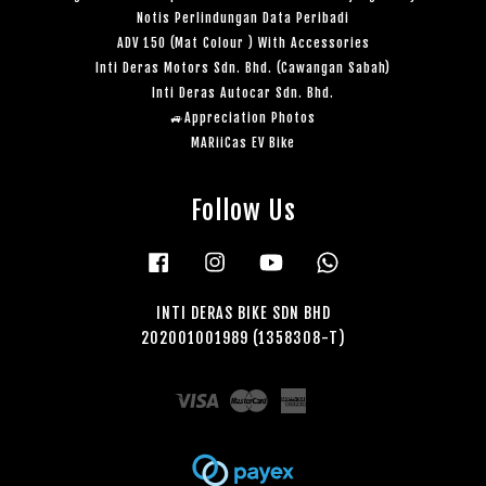
Notis Perlindungan Data Peribadi
ADV 150 (Mat Colour ) With Accessories
Inti Deras Motors Sdn. Bhd. (Cawangan Sabah)
Inti Deras Autocar Sdn. Bhd.
🚙Appreciation Photos
MARiiCas EV Bike
Follow Us
Facebook
Instagram
YouTube
Whatsapp
INTI DERAS BIKE SDN BHD
202001001989 (1358308-T)
Visa
Master
American
Express