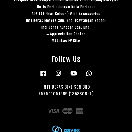
Penghantaran Sampai Rumah Seluruh Semenanjung Malaysia
Notis Perlindungan Data Peribadi
ADV 150 (Mat Colour ) With Accessories
Inti Deras Motors Sdn. Bhd. (Cawangan Sabah)
Inti Deras Autocar Sdn. Bhd.
🚙Appreciation Photos
MARiiCas EV Bike
Follow Us
Facebook
Instagram
YouTube
Whatsapp
INTI DERAS BIKE SDN BHD
202001001989 (1358308-T)
Visa
Master
American
Express